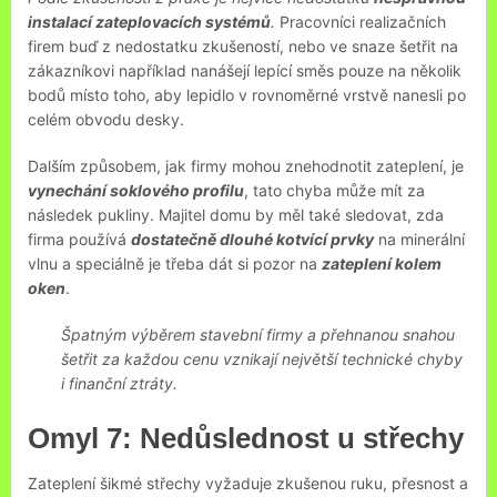
instalací zateplovacích systémů
.
Pracovníci realizačních
firem buď z nedostatku zkušeností, nebo ve snaze šetřit na
zákazníkovi například nanášejí lepící směs pouze na několik
bodů místo toho, aby lepidlo v rovnoměrné vrstvě nanesli po
celém obvodu desky.
Dalším způsobem, jak firmy mohou znehodnotit zateplení, je
vynechání soklového profilu
, tato chyba může mít za
následek pukliny. Majitel domu by měl také sledovat, zda
firma používá
dostatečně dlouhé kotvící prvky
na minerální
vlnu a speciálně je třeba dát si pozor na
zateplení kolem
oken
.
Špatným výběrem stavební firmy a přehnanou snahou
šetřit za každou cenu vznikají největší technické chyby
i finanční ztráty.
Omyl 7: Nedůslednost u střechy
Zateplení šikmé střechy vyžaduje zkušenou ruku, přesnost a