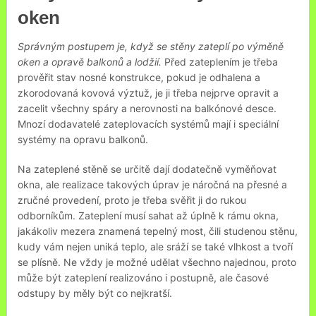
oken
Správným postupem je, když se stěny zateplí po výměně
oken a opravě balkonů a lodžií.
Před zateplením je třeba
prověřit stav nosné konstrukce, pokud je odhalena a
zkorodovaná kovová výztuž, je ji třeba nejprve opravit a
zacelit všechny spáry a nerovnosti na balkónové desce.
Mnozí dodavatelé zateplovacích systémů mají i speciální
systémy na opravu balkonů.
Na zateplené stěně se určitě dají dodatečně vyměňovat
okna, ale realizace takových úprav je náročná na přesné a
zručné provedení, proto je třeba svěřit ji do rukou
odborníkům. Zateplení musí sahat až úplně k rámu okna,
jakákoliv mezera znamená tepelný most, čili studenou stěnu,
kudy vám nejen uniká teplo, ale sráží se také vlhkost a tvoří
se plísně. Ne vždy je možné udělat všechno najednou, proto
může být zateplení realizováno i postupně, ale časové
odstupy by měly být co nejkratší.