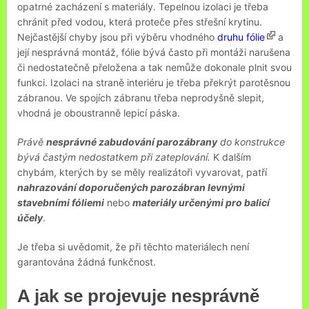
opatrné zacházení s materiály. Tepelnou izolaci je třeba
chránit před vodou, která proteče přes střešní krytinu.
Nejčastější chyby jsou při výběru vhodného
druhu fólie
a
její nesprávná montáž, fólie bývá často při montáži narušena
či nedostatečně přeložena a tak nemůže dokonale plnit svou
funkci. Izolaci na straně interiéru je třeba překrýt parotěsnou
zábranou. Ve spojích zábranu třeba neprodyšně slepit,
vhodná je oboustranně lepicí páska.
Právě
nesprávné zabudování parozábrany
do konstrukce
bývá častým nedostatkem při zateplování.
K dalším
chybám, kterých by se měly realizátoři vyvarovat, patří
nahrazování doporučených parozábran levnými
stavebními fóliemi
nebo
materiály určenými pro balicí
účely
.
Je třeba si uvědomit, že při těchto materiálech není
garantována žádná funkčnost.
A jak se projevuje nesprávně